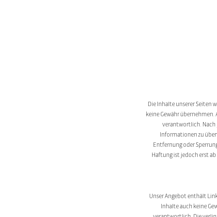
Die Inhalte unserer Seiten w
keine Gewähr übernehmen. Al
verantwortlich. Nach 
Informationen zu überw
Entfernung oder Sperrung
Haftung ist jedoch erst 
Unser Angebot enthält Link
Inhalte auch keine Gew
verantwortlich. Die verl