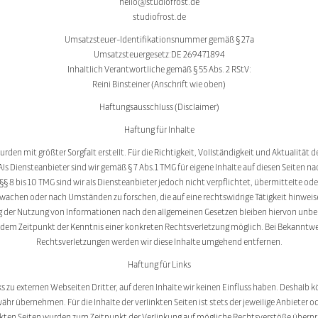
hello@studiofrost.de
studiofrost.de
Umsatzsteuer-Identifikationsnummer gemäß § 27a
Umsatzsteuergesetz:DE 269471894
Inhaltlich Verantwortliche gemäß § 55 Abs. 2 RStV:
Reini Binsteiner (Anschrift wie oben)
Haftungsausschluss (Disclaimer)
Haftung für Inhalte
urden mit größter Sorgfalt erstellt. Für die Richtigkeit, Vollständigkeit und Aktualität 
s Diensteanbieter sind wir gemäß § 7 Abs.1 TMG für eigene Inhalte auf diesen Seiten n
§§ 8 bis 10 TMG sind wir als Diensteanbieter jedoch nicht verpflichtet, übermittelte od
achen oder nach Umständen zu forschen, die auf eine rechtswidrige Tätigkeit hinweis
 der Nutzung von Informationen nach den allgemeinen Gesetzen bleiben hiervon unber
ab dem Zeitpunkt der Kenntnis einer konkreten Rechtsverletzung möglich. Bei Bekannt
Rechtsverletzungen werden wir diese Inhalte umgehend entfernen.
Haftung für Links
s zu externen Webseiten Dritter, auf deren Inhalte wir keinen Einfluss haben. Deshalb k
ähr übernehmen. Für die Inhalte der verlinkten Seiten ist stets der jeweilige Anbieter od
inkten Seiten wurden zum Zeitpunkt der Verlinkung auf mögliche Rechtsverstöße überprü