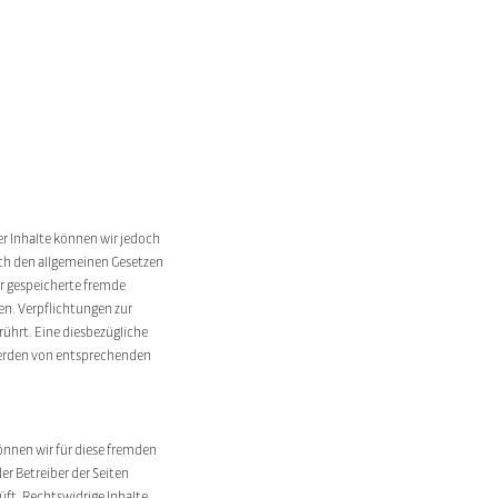
der Inhalte können wir jedoch
ach den allgemeinen Gesetzen
er gespeicherte fremde
en. Verpflichtungen zur
ührt. Eine diesbezügliche
werden von entsprechenden
önnen wir für diese fremden
er Betreiber der Seiten
ft. Rechtswidrige Inhalte