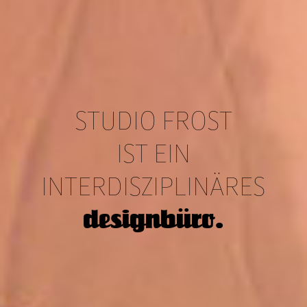
STUDIO FROST­­
IST EIN
INTERDISZI­PLINÄRES
designbüro.